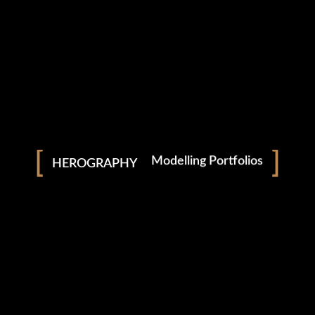
Modelling Portfolios
HEROGRAPHY
Pre Wedding
Wedding
Podcast
Short Films