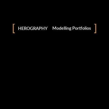
Modelling Portfolios
HEROGRAPHY
Pre Wedding
Wedding
Podcast
Short Films
Lorem ipsum dolor sit amet, consectetur adipisicing elit, sed do
eiusmod tempor incididunt ut labore et dolore magna aliqua. Ut